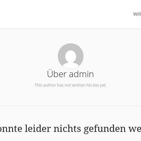
Wil
Über
admin
This author has not written his bio yet.
onnte leider nichts gefunden w